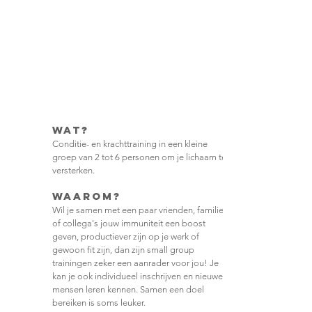
In groep sporten onder professionele
begeleiding
Betere conditie, kracht, snelheid en fitheid
Voorkomen van blessures
Trainen voor een specifiek doel
WAT?
Conditie- en krachttraining in een kleine
groep van 2 tot 6 personen om je lichaam te
versterken.
waarom?
Wil je samen met een paar vrienden, familie
of collega's jouw immuniteit een boost
geven, productiever zijn op je werk of
gewoon fit zijn, dan zijn small group
trainingen zeker een aanrader voor jou! Je
kan je ook individueel inschrijven en nieuwe
mensen leren kennen. Samen een doel
bereiken is soms leuker.