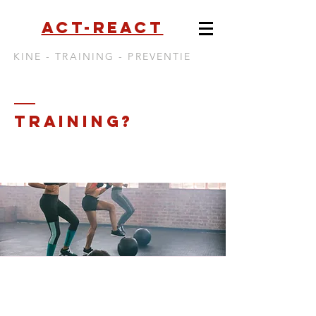
Act-react
KINE - TRAINING - PREVENTIE
TRAINING?
small group training
wat wil je bereiken?