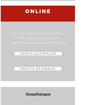
online
Je kan jouw afspraak ook online maken.
Klik op deze link en je wordt
doorverwezen naar onze online agenda.
VERVOLGAFSPRAAK
EERSTE AFSPRAAK
Kinesitherapie