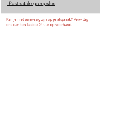
-Postnatale groepsles
Kan je niet aanwezig zijn op je afspraak? Verwittig
ons dan ten laatste 24 uur op voorhand.
Contact
ACT-REACT
Schranshoevebaan 18
2160 Wommelgem
Telefoon:
03/
327 33 20
E-mail:
info@act-react.be
Openingsuren praktijk:
maandag tot vrijdag: 08u30 - 20u30
vroeger of later volgens afspraak