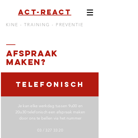
Act-react
KINE - TRAINING - PREVENTIE
afspraak
MAKEN?
TELEFONIScH
Je kan elke werkdag tussen 9u00 en
20u30 telefonisch een afspraak maken
door ons te bellen via het nummer
03 / 327 33 20